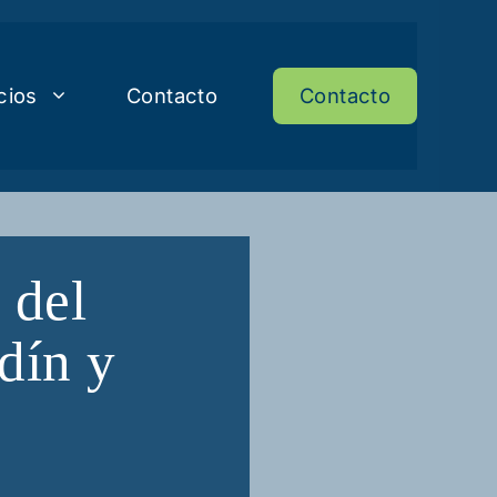
cios
Contacto
Contacto
 del
dín y