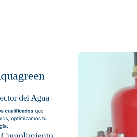
Aquagreen
Sector del Agua
s cualificados
que
mos, optimizamos tu
gía.
y Cumplimiento